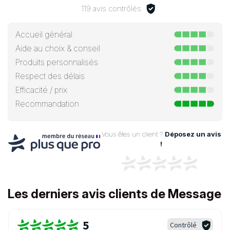
119 avis contrôlés
Accueil général
Aide au choix & conseil
Produits personnalisés
Respect des délais
Efficacité / prix
Recommandation
Vous êtes un client ?
Déposez un avis
!
Les derniers avis clients de Message
5
Contrôlé