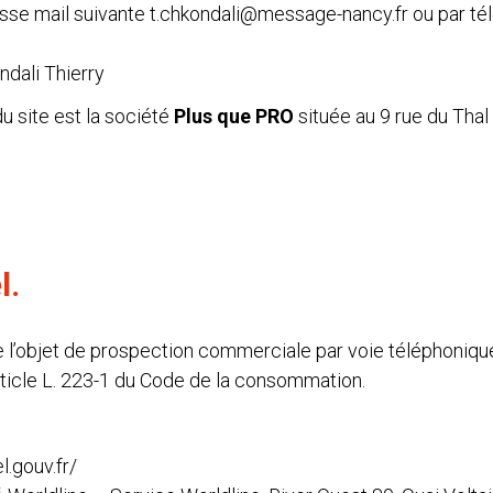
esse mail suivante
t.chkondali@message-nancy.fr
ou par té
dali Thierry
 site est la société
Plus que PRO
située au 9 rue du Tha
l.
l’objet de prospection commerciale par voie téléphonique p
rticle L. 223-1 du Code de la consommation.
l.gouv.fr/