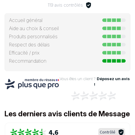
119 avis contrôlés
Accueil général
Aide au choix & conseil
Produits personnalisés
Respect des délais
Efficacité / prix
Recommandation
Vous êtes un client ?
Déposez un avis
!
Les derniers avis clients de Message
4,6
Contrôlé